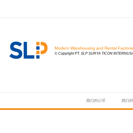
Modern Warehousing and Rental Factori
© Copyright PT. SLP SURYA TICON INTERNUSA 
我们的公司
我们的