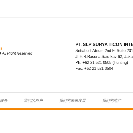
PT. SLP SURYA TICON IN
es
Setiabudi Atrium 2nd Fl Suite 201
All Right Reserved
Jl.H.R.Rasuna Said kav 62, Jakar
Ph. +62 21 521 0505 (Hunting)
Fax. +62 21 521 0504
服务
我们的租户
我们的未来发展
我们的地产