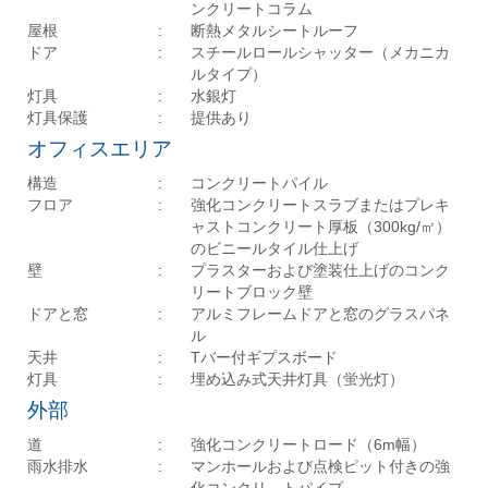
ンクリートコラム
屋根
:
断熱メタルシートルーフ
ドア
:
スチールロールシャッター（メカニカ
ルタイプ）
灯具
:
水銀灯
灯具保護
:
提供あり
オフィスエリア
構造
:
コンクリートパイル
フロア
:
強化コンクリートスラブまたはプレキ
ャストコンクリート厚板（300kg/㎡）
のビニールタイル仕上げ
壁
:
プラスターおよび塗装仕上げのコンク
リートブロック壁
ドアと窓
:
アルミフレームドアと窓のグラスパネ
ル
天井
:
Tバー付ギプスボード
灯具
:
埋め込み式天井灯具（蛍光灯）
外部
道
:
強化コンクリートロード（6m幅）
雨水排水
:
マンホールおよび点検ピット付きの強
化コンクリ―トパイプ